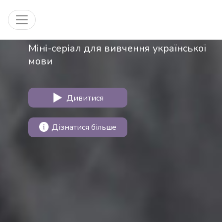
Запрошення в Україну
Toggle navigation
Міні-серіал для вивчення української
мови
Дивитися
Дізнатися більше